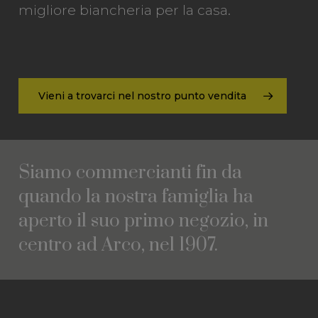
migliore biancheria per la casa.
Vieni a trovarci nel nostro punto vendita
Siamo
commercianti
fin
da
quando
la
nostra
famiglia
ha
aperto
il
suo
primo
negozio,
in
centro
ad
Arco,
nel
1907.