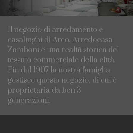
Il
negozio
di
arredamento
e
casalinghi
di
Arco,
Arredocasa
Zamboni
è
una
realtà
storica
del
tessuto
commerciale
della
città.
Fin
dal
1907
la
nostra
famiglia
gestisce
questo
negozio,
di
cui
è
proprietaria
da
ben
3
generazioni.