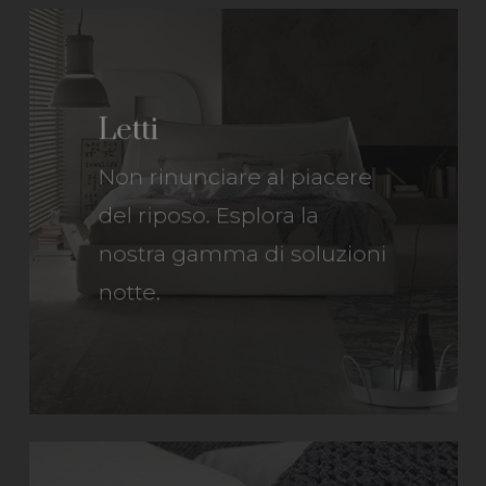
Letti
Non rinunciare al piacere
del riposo. Esplora la
nostra gamma di soluzioni
notte.