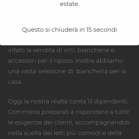
estate.
vendita di prodotti e accessori per la casa
ad Arco. Nel nostro punto vendita di via S.
Caterina 60/D, presso il Centro
Questo si chiuderà in
14
secondi
Commerciale Girasole di Arco, trattiamo
infatti la vendita di
letti
, biancheria e
accessori per il riposo. Inoltre abbiamo
una vasta selezione di biancheria per la
casa.
Oggi la nostra realtà conta 13 dipendenti.
Commessi preparati a rispondere a tutte
le esigenze dei clienti, accompagnandoli
nella scelta dei letti più comodi e della