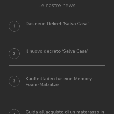
Le
nostre
news
Das
neue
Das neue Dekret ‘Salva Casa’
Dekret
‘Salva
Il
Casa’
nuovo
Il nuovo decreto ‘Salva Casa’
decreto
‘Salva
Kaufleitfaden
Casa’
für
Kaufleitfaden für eine Memory-
Foam-Matratze
eine
Memory-
Guida
Foam-
all’acquisto
Guida all’acquisto di un materasso in
Matratze