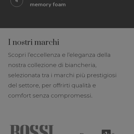
memory foam
di
un
materasso
in
I nostri marchi
memory
Scopri l’eccellenza e l’eleganza della
foam
nostra collezione di biancheria,
selezionata tra i marchi più prestigiosi
del settore, per offrirti qualità e
comfort senza compromessi.